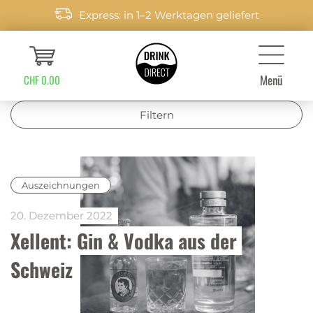
Express: in 1–2 Werktagen geliefert
Menü
CHF 0.00
Filtern
Auszeichnungen
20. Dezember 2022
Xellent: Gin & Vodka aus der 
Schweiz