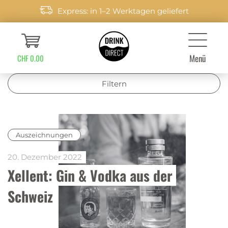
Express: in 1–2 Werktagen geliefert
Menü
CHF 0.00
Filtern
Auszeichnungen
20. Dezember 2022
Xellent: Gin & Vodka aus der 
Schweiz