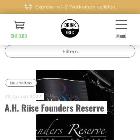
Express: in 1–2 Werktagen geliefert
Menü
CHF 0.00
Filtern
Neuheiten
27. Januar 2022
A.H. Riise Founders Reserve