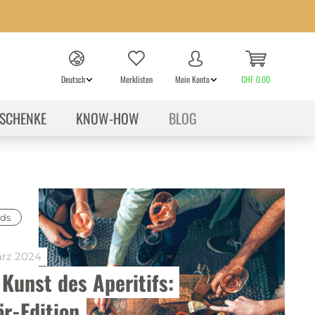
Deutsch
Merklisten
Mein Konto
CHF 0.00
SCHENKE
KNOW-HOW
BLOG
ds
ärz 2024
 Kunst des Aperitifs: 
ör-Edition