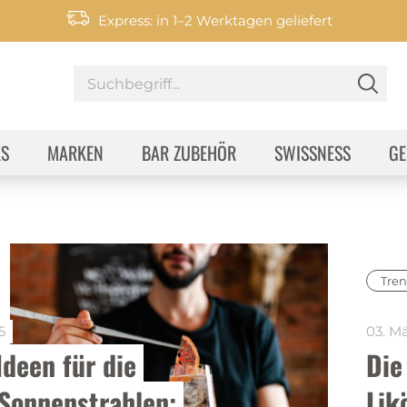
Express: in 1–2 Werktagen geliefert
KS
MARKEN
BAR ZUBEHÖR
SWISSNESS
GE
Tren
5
03. M
deen für die 
Die
Sonnenstrahlen: 
Lik