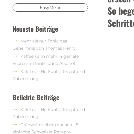
So bege
EasyMixer
Schritt
Neueste Beiträge
Mehr als nur Tonic das
Geheimnis von Thomas Henry
Kaffee kann mehr: 4 geniale
Espresso-Drinks ohne Alkohol
Kafi Luz - Herkunft, Rezept und
Zubereitung
Beliebte Beiträge
Kafi Luz - Herkunft, Rezept und
Zubereitung
Glühwein selber machen - 5
einfache Schweizer Rezepte