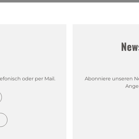
!
New
fonisch oder per Mail.
Abonniere unseren New
Ange
h