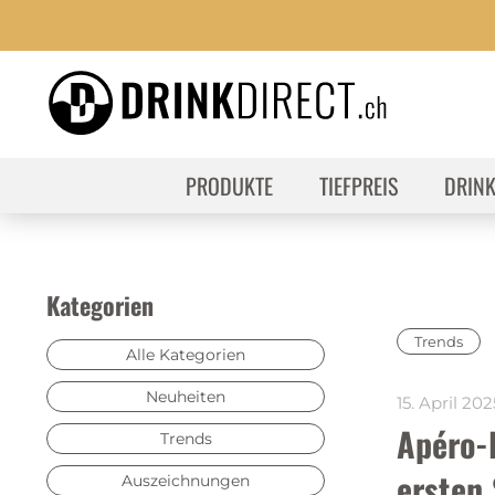
PRODUKTE
TIEFPREIS
DRIN
Kategorien
Trends
Alle Kategorien
Neuheiten
15. April 202
Apéro-I
Trends
ersten 
Auszeichnungen