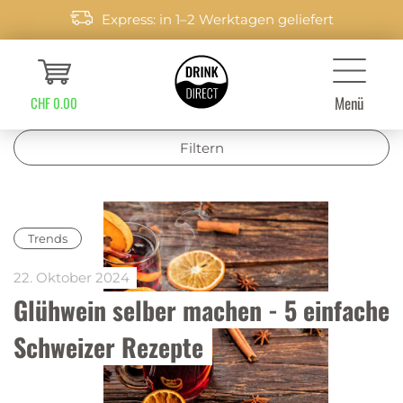
Express: in 1–2 Werktagen geliefert
Menü
CHF 0.00
Filtern
Trends
22. Oktober 2024
Glühwein selber machen - 5 einfache 
Schweizer Rezepte