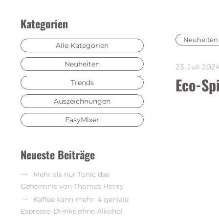
Kategorien
Neuheiten
Alle Kategorien
Neuheiten
23. Juli 202
Eco-Spi
Trends
Auszeichnungen
EasyMixer
Neueste Beiträge
Mehr als nur Tonic das
Geheimnis von Thomas Henry
Kaffee kann mehr: 4 geniale
Espresso-Drinks ohne Alkohol