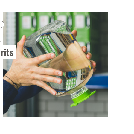
4
rits