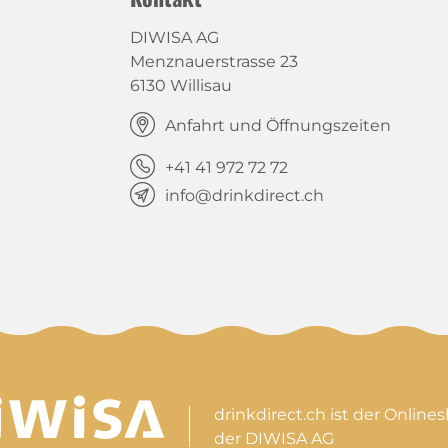
DIWISA AG
Menznauerstrasse 23
6130 Willisau
Anfahrt und Öffnungszeiten
+41 41 972 72 72
info@drinkdirect.ch
drinkdirect.ch ist der Online
der DIWISA AG