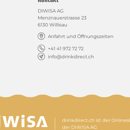
DIWISA AG
Menznauerstrasse 23
6130 Willisau
Anfahrt und Öffnungszeiten
+41 41 972 72 72
info@drinkdirect.ch
drinkdirect.ch ist der Online
der DIWISA AG