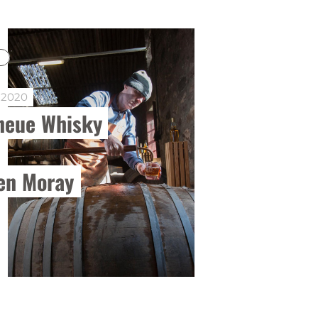
 2020
neue Whisky 
 
len Moray