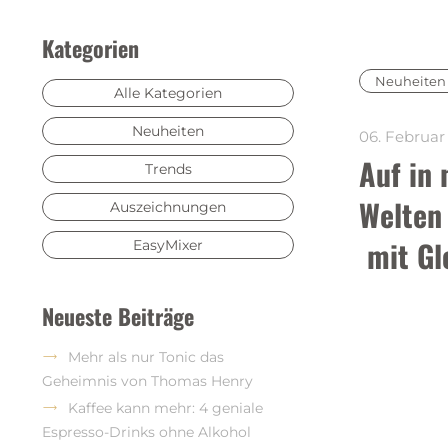
Kategorien
Neuheiten
Alle Kategorien
Neuheiten
06. Februar
Auf in 
Trends
Welten
Auszeichnungen
 mit G
EasyMixer
Neueste Beiträge
Mehr als nur Tonic das
Geheimnis von Thomas Henry
Kaffee kann mehr: 4 geniale
Espresso-Drinks ohne Alkohol