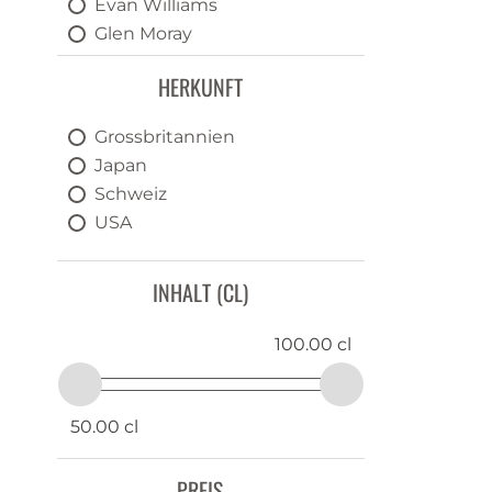
Evan Williams
Glen Moray
Glenfarclas
HERKUNFT
Gold Label
Goldwaescher
Grossbritannien
Hatozaki
Japan
Larceny
Schweiz
Mars
USA
Mellow Corn
Pikesville
INHALT (CL)
Rittenhouse
THE BORDERS DISTILLERY
100.00 cl
Torabhaig
Two Pipers
50.00 cl
PREIS