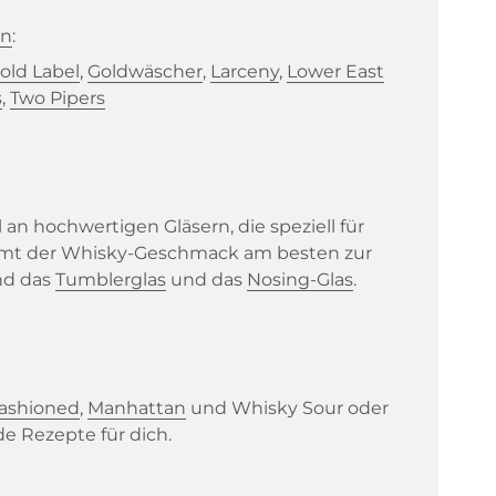
en
:
old Label
,
Goldwäscher
,
Larceny
,
Lower East
s
,
Two Pipers
n hochwertigen Gläsern, die speziell für
ommt der Whisky-Geschmack am besten zur
nd das
Tumblerglas
und das
Nosing-Glas
.
Fashioned
,
Manhattan
und Whisky Sour oder
e Rezepte für dich.