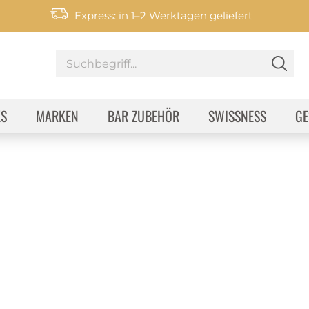
Express: in 1–2 Werktagen geliefert
KS
MARKEN
BAR ZUBEHÖR
SWISSNESS
GE