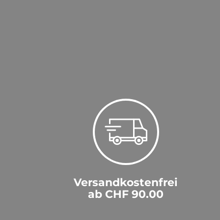
On the Rocks
Le Veritable
Pur
Limonce
Ready to Drink
Luzerner Alpenbitter
zu Käse
Marito
Marquisa
Mars
Mellow Corn
Mikks
Morin Père et Fils
Mozart
Napoleon Godefroy
Opihr
Opthimus
Paesanella
Versandkostenfrei
Pikesville
ab CHF 90.00
Poker
Rebels 0.0%