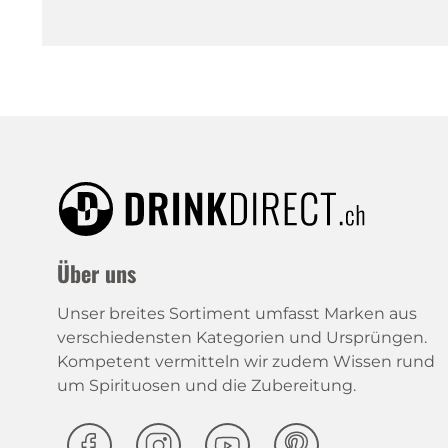
Thomas Henry
Three Sixty
Torabhaig
Trojka
Trojka Energy
Trojka Ice
Tucano
Two Pipers
Ueli's
Veinard
Veuve Alice Margot
Über uns
White Claw
Unser breites Sortiment umfasst Marken aus
Willi Liköre
verschiedensten Kategorien und Ursprüngen.
Xellent
Kompetent vermitteln wir zudem Wissen rund
zämä®
um Spirituosen und die Zubereitung.
Zaya