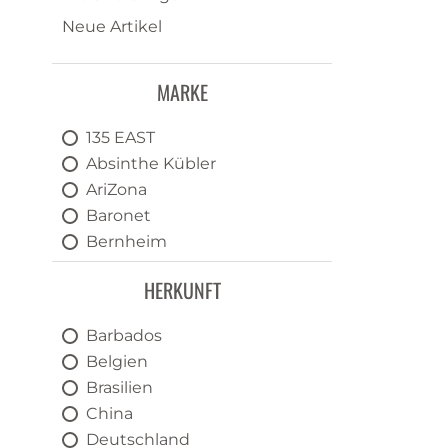
Neue Artikel
MARKE
135 EAST
Absinthe Kübler
AriZona
Baronet
Bernheim
Cachaçana do Brasil
HERKUNFT
Canadou
Canonita
Barbados
Charlie's Organic
Belgien
Château du Breuil
Brasilien
Clan Fraser
China
Colomb
Deutschland