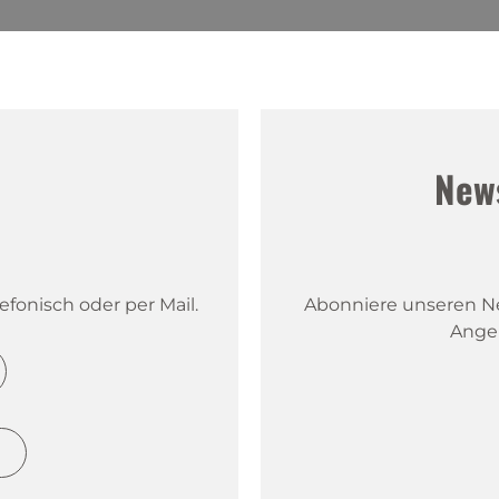
!
New
fonisch oder per Mail.
Abonniere unseren New
Ange
h