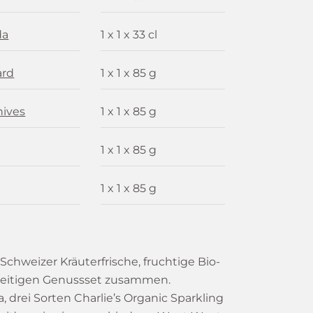
da
1 x 1 x 33 cl
ard
1 x 1 x 85 g
hives
1 x 1 x 85 g
1 x 1 x 85 g
1 x 1 x 85 g
chweizer Kräuterfrische, fruchtige Bio-
lseitigen Genussset zusammen.
 drei Sorten Charlie’s Organic Sparkling