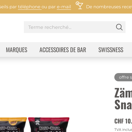
eils par
téléphone
ou par
e-mail
De nombreuses recett
MARQUES
ACCESSOIRES DE BAR
SWISSNESS
offre 
Zäm
Sna
CHF 10
TVA inclu