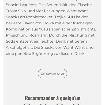
Snacks brauchst. Das Set enthält eine Flasche
Trojka SUN und vier Packungen Want Want
Snacks als Probierpacket. Trojka SUN ist der
neueste Flavor von Trojka mit einer fruchtigen
Kombination aus Yuzu (japanische Zitrusfrucht),
Pfirsich und Rosmarin. Durch die Mischung mit
Soda entsteht ein leichter Drink mit tiefem
Alkoholgehalt. Die Snacks von Want Want sind
eine perfekte Ergänzung zu diesem Drink.
Geschmack: die Tasting Notes
En savoir plus
Trojka SUN schmeckt nach spritziger Yuzu,
süssem Pfirsich und einem Hauch von würzigem
Rosmarin. Die Want Want Rice Crackers haben
die Flavors Honey Mustard, Chicken & Chives,
Recommander à quelqu’un
Mild Chilli und Wasabi.