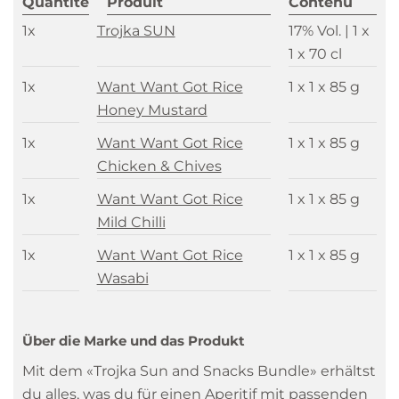
Quantité
Produit
Contenu
1x
Trojka SUN
17% Vol. |
1 x
1 x 70 cl
1x
Want Want Got Rice
1 x 1 x 85 g
Honey Mustard
1x
Want Want Got Rice
1 x 1 x 85 g
Chicken & Chives
1x
Want Want Got Rice
1 x 1 x 85 g
Mild Chilli
1x
Want Want Got Rice
1 x 1 x 85 g
Wasabi
Über die Marke und das Produkt
Mit dem «Trojka Sun and Snacks Bundle» erhältst
du alles, was du für einen Aperitif mit passenden