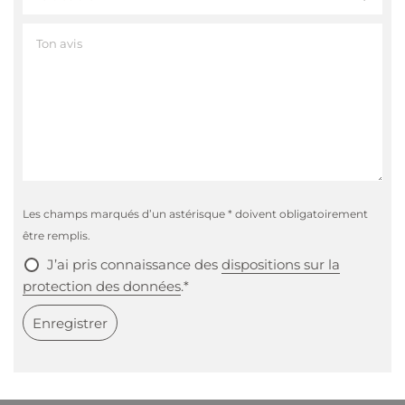
Passendes Essen
Dazu passen weitere Snacks wie Tomaten
Mozzarella Sticks, Gemüse Dip etc.
Les champs marqués d’un astérisque * doivent obligatoirement
être remplis.
J’ai pris connaissance des
dispositions sur la
protection des données
.*
Enregistrer