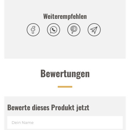
Getränkemarke zu weltweitem Erfolg gebracht.
AriZona Cowboy Cocktail Watermelon braucht sich
Weiterempfehlen
nicht hinter den klassischen Eistees von AriZona zu
verstecken. Und ist ebenfalls glutenfrei.
Tasting Notes
Nase
:
Fruchtig, frisch nach Wassermelone
Gaumen
:
Einladend süss mit Wassermelonensaft
Bewertungen
Abgang
:
Süss, fruchtig
Bewerte dieses Produkt jetzt