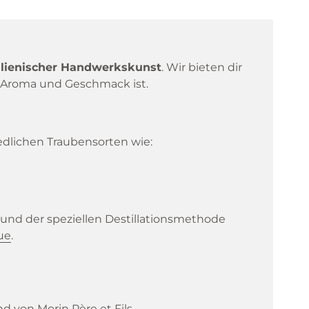
alienischer Handwerkskunst
. Wir bieten dir
 in Aroma und Geschmack ist.
edlichen Traubensorten wie:
 und der speziellen Destillationsmethode
ue
.
and von
Morin Père et Fils