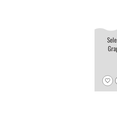
Sele
Gra