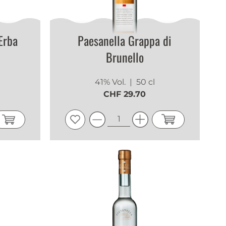
Erba
Paesanella Grappa di
Brunello
l
41% Vol.
| 50 cl
CHF 29.70