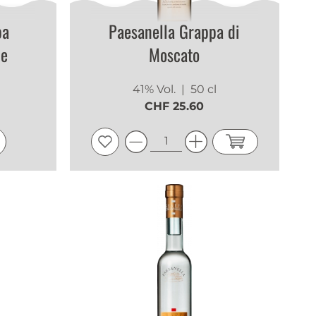
pa
Paesanella Grappa di
ue
Moscato
41% Vol.
| 50 cl
CHF 25.60