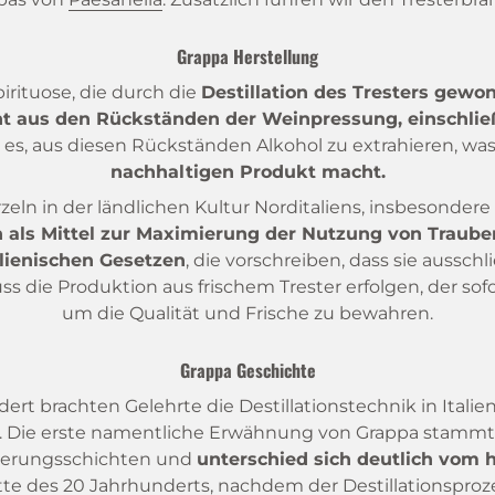
Grappa Herstellung
pirituose, die durch die
Destillation des Tresters gewo
ht aus den Rückständen der Weinpressung, einschließl
t es, aus diesen Rückständen Alkohol zu extrahieren, wa
nachhaltigen Produkt macht.
zeln in der ländlichen Kultur Norditaliens, insbesonde
h als Mittel zur Maximierung der Nutzung von Traub
alienischen Gesetzen
, die vorschreiben, dass sie ausschl
die Produktion aus frischem Trester erfolgen, der sofor
um die Qualität und Frische zu bewahren.
Grappa Geschichte
dert brachten Gelehrte die Destillationstechnik in Itali
. Die erste namentliche Erwähnung von Grappa stammt a
lkerungsschichten und
unterschied sich deutlich vom 
Mitte des 20 Jahrhunderts, nachdem der Destillationspro