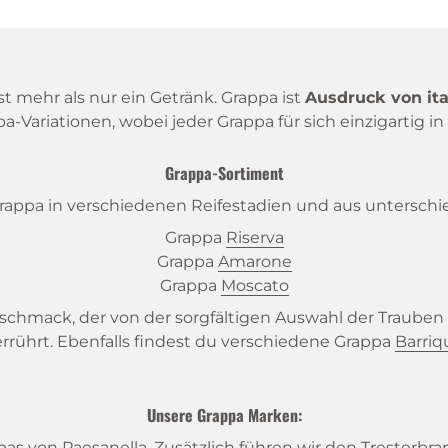
ist mehr als nur ein Getränk. Grappa ist
Ausdruck von it
pa-Variationen, wobei jeder Grappa für sich einzigartig
Grappa-Sortiment
appa in verschiedenen Reifestadien und aus unterschi
Grappa
Riserva
Grappa
Amarone
Grappa
Moscato
eschmack, der von der sorgfältigen Auswahl der Trauben
rrührt. Ebenfalls findest du verschiedene Grappa
Barriq
Unsere Grappa Marken:
ppas von
Paesanella
. Zusätzlich führen wir den Tresterbr