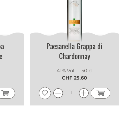
pa
Paesanella Grappa di
e
Chardonnay
41% Vol.
| 50 cl
CHF 25.60