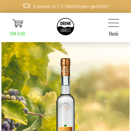
Express: in 1–2 Werktagen geliefert
Menü
CHF 0.00