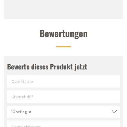
Nase
:
Fruchtig
Gaumen
:
Weich, harmonisch, elegant und
ausgewogen
Bewertungen
Abgang
:
Anhaltend, elegant
Bewerte dieses Produkt jetzt