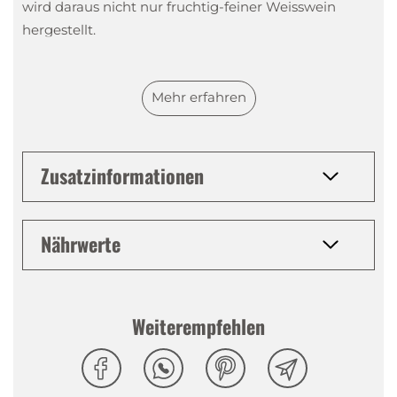
wird daraus nicht nur fruchtig-feiner Weisswein
hergestellt.
Aus dem Trester des Chardonnay entsteht auch ein
Mehr erfahren
Grappa, der durch beeindruckende Harmonie und
Eleganz überzeugt. Sein ausgewogener, weicher
Charakter macht den Grappa Chardonnay zu einem
Zusatzinformationen
Weinbrand, den man zu jeder Gelegenheit geniessen
kann.
Nährwerte
Ja, auch als Grappa begeistert die Chardonnay-
Traube Geniesser auf der ganzen Welt. Vielleicht
auch dich?
Weiterempfehlen
Tasting Notes