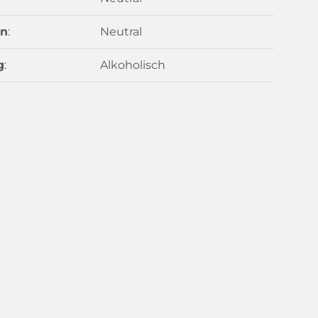
n
:
Neutral
g
:
Alkoholisch