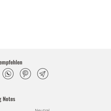
empfehlen
g Notes
Neutral