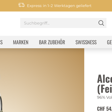
Express: in 1–2 Werktagen geliefert
KS
MARKEN
BAR ZUBEHÖR
SWISSNESS
GE
Alc
(Fe
96% Vol
CHF 54