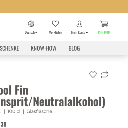
Deutsch
Merklisten
Mein Konto
CHF 0.00
SCHENKE
KNOW-HOW
BLOG
ool Fin
insprit/Neutralalkohol)
.
| 100 cl
| Glasflasche
.30