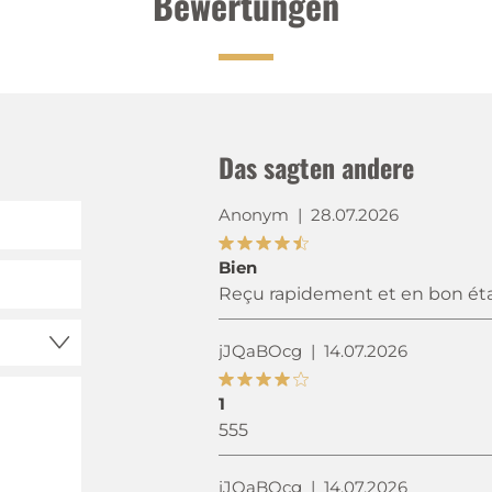
Bewertungen
Das sagten andere
Anonym
|
28.07.2026
Bien
Reçu rapidement et en bon état. 
jJQaBOcg
|
14.07.2026
1
555
jJQaBOcg
|
14.07.2026