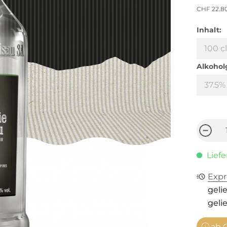
CHF 22.8
Inhalt:
Alkohol
Liefe
Expr
gelie
gelie
ab C