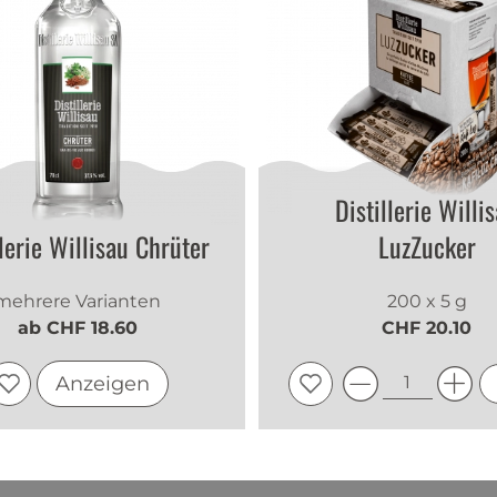
Distillerie Willi
llerie Willisau Chrüter
LuzZucker
mehrere Varianten
200 x 5 g
ab CHF 18.60
CHF 20.10
Anzeigen