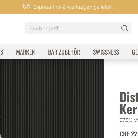
Express: in 1–2 Werktagen geliefert
KS
MARKEN
BAR ZUBEHÖR
SWISSNESS
GE
Dist
Ker
37.5% Vo
CHF 22