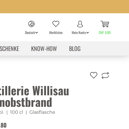
Deutsch
Merklisten
Mein Konto
CHF 0.00
SCHENKE
KNOW-HOW
BLOG
illerie Willisau
nobstbrand
l.
| 100 cl
| Glasflasche
.80