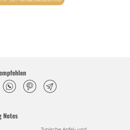
empfehlen
g Notes
Typische Apfel- und