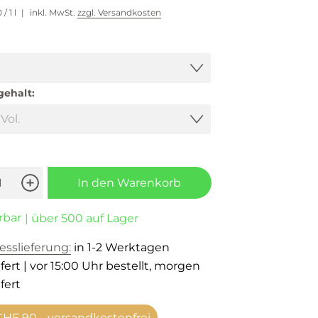
0
/ 1 l
inkl. MwSt.
zzgl. Versandkosten
gehalt:
In den Warenkorb
rbar
| über 500 auf Lager
esslieferung:
in 1-2 Werktagen
fert | vor 15:00 Uhr bestellt, morgen
fert
HF 90.– versandkostenfrei