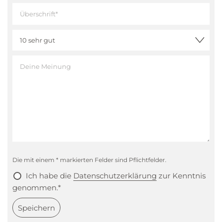
Tasting Notes
Nase
:
Intensive Birnennoten von Gelbmöstler Birnen
Gaumen
:
Fruchtig, typisch, kräftig
Abgang
:
Vielschichtig und langanhaltend
Die mit einem * markierten Felder sind Pflichtfelder.
Ich habe die
Datenschutzerklärung
zur Kenntnis
genommen.*
Speichern