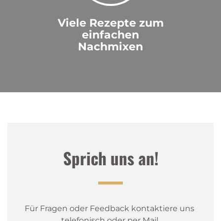
gigantisch gut
non plus ultra
Viele Rezepte zum
einfachen
emil
|
30.01.2021
Nachmixen
het super gschmeckt
sehr gut
emil
|
30.01.2021
het super gschmeckt
sehr gut
Sprich uns an!
Gerald
|
21.11.2020
Der beste Jagertee überhaupt!
Anonym
|
14.09.2020
Für Fragen oder Feedback kontaktiere uns 
Sehr angenehm
telefonisch oder per Mail.