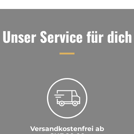
Top Produkt
Meiner Meinung nach der beste Jagertee
überhaupt, super Lieferung, super Service! Vielen
Unser Service für dich
Dank!
Gerald
|
30.09.2023
Es gibt keinen besseren
Rappo
|
08.01.2023
C.Rappo
Sehr feiner Jagertee
Ivo Fuhrer
|
09.10.2022
Herr
Versandkostenfrei ab
??