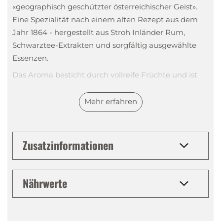
«geographisch geschützter österreichischer Geist».
Eine Spezialität nach einem alten Rezept aus dem
Jahr 1864 - hergestellt aus Stroh Inländer Rum,
Schwarztee-Extrakten und sorgfältig ausgewählte
Essenzen.
Das Aroma besticht durch vollreife Früchte und ist
daher gerade im Winter ein sehr beliebtes
Heissgetränk. Der Stroh Original Jagertee ist ein
Mehr erfahren
Konzentrat, das entweder zum Mischen mit 3 Teilen
heissen Wasser oder ebenso gut gekühlt als Shot
genossen werden kann.
Zusatzinformationen
Tasting Notes
Nährwerte
Nase
:
Tee, vollreife Früchte
Gaumen
:
Schwarztee, Orangen, Zitronen aber auch