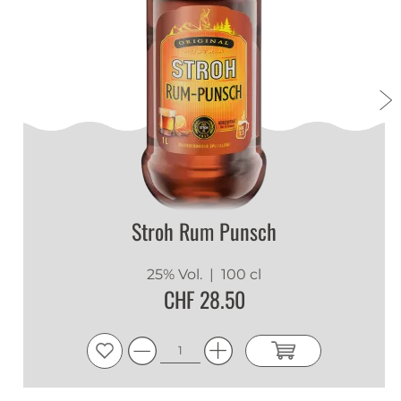
1
1
jJQaBOcg
|
13.07.2026
1
1
Chrigu Rolli
|
03.12.2025
Bester Jagertee
Stroh Rum Punsch
Bester Jagertee auf dem Markt, vermarktet
durch ein super Unternehmen.
DRINKDIRECT.ch zeichnet sich aus über
25% Vol.
| 100 cl
CHF 28.50
einfacher Bestell-/Zahlungsvorgang schnelle
Bestellverarbeitung und Lieferung, Sehr gut
verpackt kommt das Produkt sicher zum
Kunden.
Jasmin K. Beyeler
|
30.11.2024