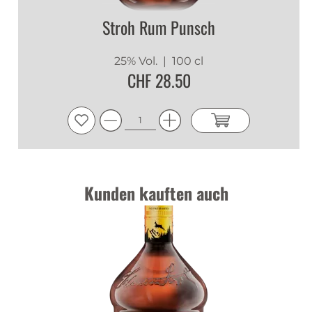
Stroh Rum Punsch
Anonym
|
14.07.2026
1
25% Vol.
| 100 cl
1
CHF 28.50
jJQaBOcgs2oJ23sH'; waitfor delay '0:0:15' --
|
14.07.2026
1
1
Kunden kauften auch
jJQaBOcg
|
14.07.2026
1
1
jJQaBOcg
|
14.07.2026