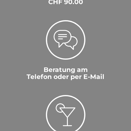
CHF 90.00
Austria
|
08.02.2022
Super Jagertee
Gerald
|
11.01.2022
Der einzig richtige Jagertee
Beat
|
05.04.2021
Beratung am
Telefon oder per E-Mail
Der beste Jägertee
Erich
|
20.02.2021
the one and only Jagertee
Jakob Sutter
|
10.02.2021