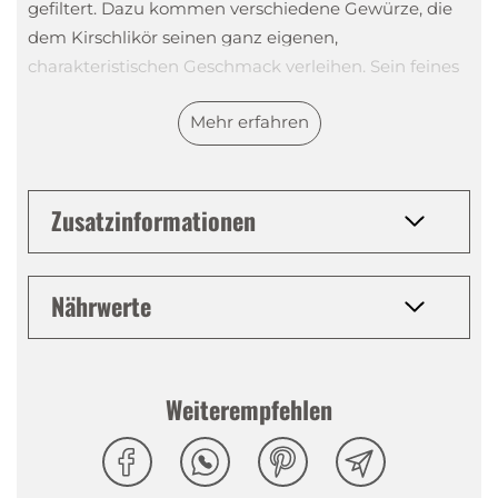
gefiltert. Dazu kommen verschiedene Gewürze, die
dem Kirschlikör seinen ganz eigenen,
charakteristischen Geschmack verleihen. Sein feines
Bittermandelaroma rührt von den mitverarbeiteten
Mehr erfahren
Kirschkernen.
Der Maraschino-Likör ist weniger süss als andere
Zusatzinformationen
Kirschliköre, die meist auf dem Saft der Maraska-
Kirsche basieren.
Nährwerte
Erfunden wurde der Maraschino übrigens im
heutigen Kroatien. Die erste Brennerei eröffnete der
Kaufmann Girolamo Luxardo in der dalmatischen
Weiterempfehlen
Hafenstadt Zadar. Noch heute trägt eine der
bekanntesten Maraschino-Marken seinen Namen.