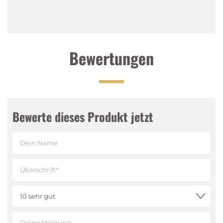
Liebhaber trinken den Maraschino pur mit etwas Eis.
Sehr beliebt ist der Likör auch in der Küche, wo er bei
der Zubereitung von verschiedenen Desserts oder
zum Verfeinern von Obstsalat verwendet wird.
Bewertungen
Ausprobieren lohnt sich!
Tasting Notes
Bewerte dieses Produkt jetzt
Nase
:
Feines Bittermandelaroma aus Maraska-
Kirschen
Gaumen
:
Würzig-süss, charakteristischer Geschmack
Abgang
:
Langer Abgang