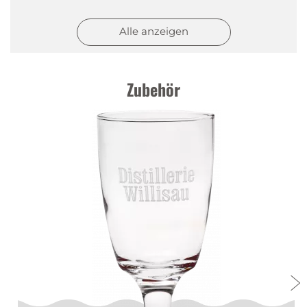
Seiler Anton
|
10.02.2025
Alle anzeigen
Chrüter
Wie immer einwandfreier schneller Ablauf,
jederzeit wieder
Zubehör
Ruedi
|
02.11.2024
Chrüter
sehr gut
|
12.08.2024
chrüter
Einwandfreier schneller Ablauf jederzeit wieder
Seiler
|
12.06.2024
chrüter
wie immer Einwandfreier schneller Ablauf,