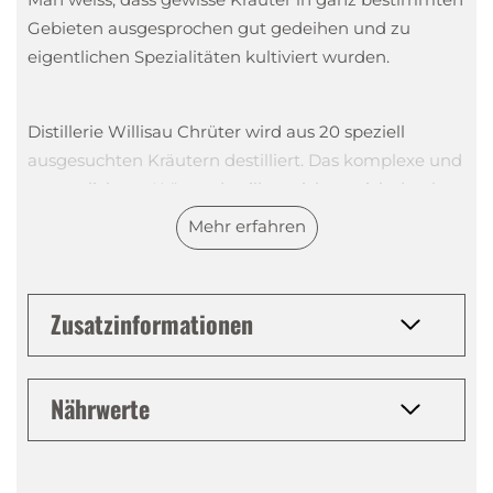
Gebieten ausgesprochen gut gedeihen und zu
eigentlichen Spezialitäten kultiviert wurden.
Distillerie Willisau Chrüter wird aus 20 speziell
ausgesuchten Kräutern destilliert. Das komplexe und
ausgeglichene Kräuterdestillat zeichnet sich durch
den Geschmack von Fenchel und Kümmel aus und
Mehr erfahren
wird harmonisch abgerundet durch eine feine Anis
Note.
Zusatzinformationen
Tasting Notes
Nährwerte
Nase
:
Fenchel, Kümmel sowie herbale Noten und
Anis
Gaumen
:
Komplex und ausgeglichen. Fenchel,