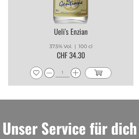
Wachholder
Burri Monique
|
08.05.2021
Ueli's Enzian
Madame
Marguet Claude
|
07.05.2021
37.5% Vol.
| 100 cl
CHF 34.30
Monsieur
Bon pour la santé
Marguet
|
21.09.2020
Claude
excellent pour la digestion
Cuche
|
29.03.2020
Unser Service für dich
Eric
bonne idée de coucher les bouteilles,