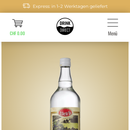
Express: in 1–2 Werktagen geliefert
Menü
CHF 0.00