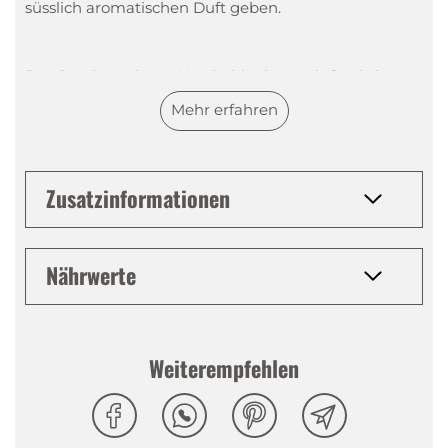
süsslich aromatischen Duft geben.
Der Geschmack von Wacholder kann als fruchtige
Kombination aus Pinien, Lavendel und Kampfer
Mehr erfahren
beschrieben werden. Für den Ueli's Wacholder
versetzen wir nach altem Rezept eine reine
Spirituose mit hocharomatischem natürlichen
Zusatzinformationen
Wacholderbeeren. Um das Ganze zu verfeinern, wird
die Spirituose doppelt filtriert, was sie
aussergewöhnlich macht.
Nährwerte
Tasting Notes
Weiterempfehlen
Nase
:
Wacholdernote mit einem Hauch Zitrus.
Gaumen
:
Würzig, fruchtig, typisch, intensive
Wacholdernote, Zitrus, samtig, weich, mittelstarker