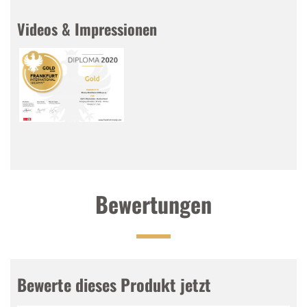
Körper.
Videos & Impressionen
Abgang
:
Weicher Abgang.
Bewertungen
Bewerte dieses Produkt jetzt