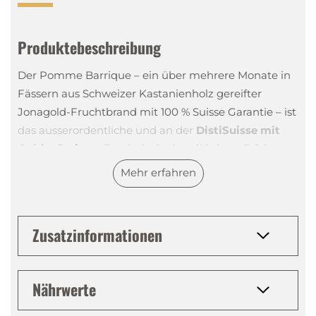
Produktebeschreibung
Der Pomme Barrique – ein über mehrere Monate in
Fässern aus Schweizer Kastanienholz gereifter
Jonagold-Fruchtbrand mit 100 % Suisse Garantie – ist
das ausserordentliche und an der
DistiSuisse mit
Gold prämierte
Ergebnis der langjährigen Erfahrung
unseres Brennmeisters Thomas Lüscher.
Mehr erfahren
Der fruchtige Geschmack des Jonagold-Apfels
harmoniert bestens mit den holzigen Noten des
Kastanienholzfasses. Die hochqualitativen Fässer
Zusatzinformationen
werden von einer über Generationen hinweg in
Familienhand befindlichen Küferei aus der
Zentralschweiz von Hand aus Schweizer
Nährwerte
Kastanienholz gefertigt.