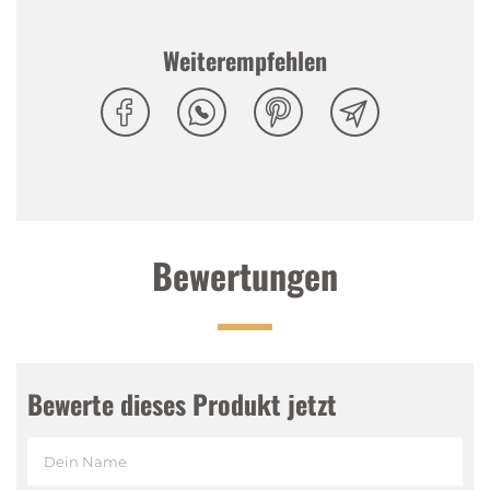
Weiterempfehlen
Tasting Notes
Nase
:
Harmonische Apfelnoten, geröstetes
Kastanienholzfass
Gaumen
:
Reife Fruchtaromen, zartes Caramel,
süssliche Holzaromatik
Abgang
:
Weicher, lang anhaltender Abgang
Bewertungen
Bewerte dieses Produkt jetzt