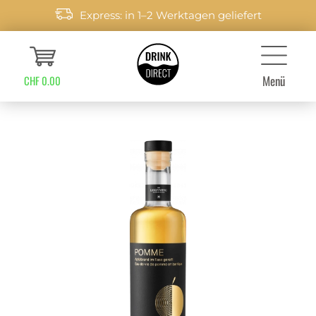
Express: in 1–2 Werktagen geliefert
Menü
CHF 0.00