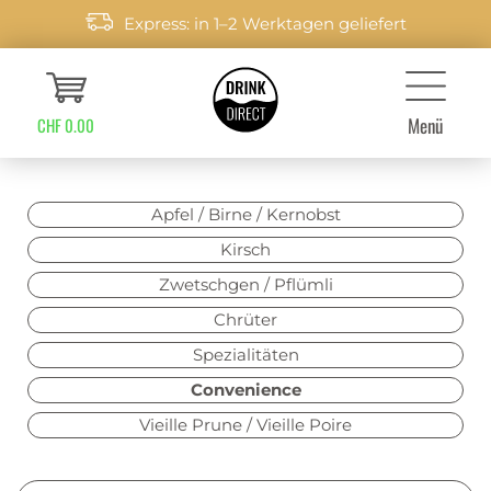
Express: in 1–2 Werktagen geliefert
Menü
CHF 0.00
Apfel / Birne / Kernobst
Kirsch
Zwetschgen / Pflümli
Chrüter
Spezialitäten
Convenience
Vieille Prune / Vieille Poire