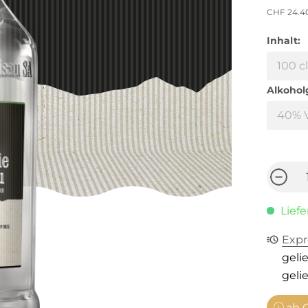
CHF 24.4
Inhalt:
Alkohol
Liefe
Expr
gelie
gelie
ab C