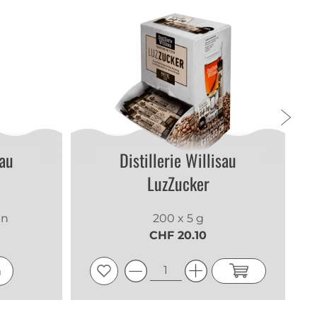
sau
Distillerie Willisau
LuzZucker
en
200 x 5 g
CHF 20.10
n