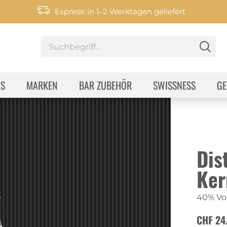
Express: in 1–2 Werktagen geliefert
KS
MARKEN
BAR ZUBEHÖR
SWISSNESS
GE
Dist
Ker
40% Vol
CHF 24