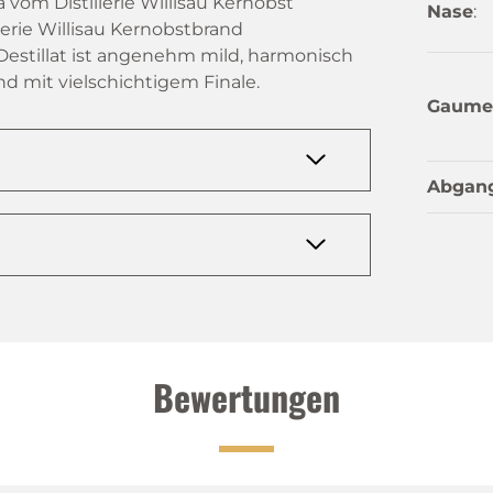
om Distillerie Willisau Kernobst
Nase
:
erie Willisau Kernobstbrand
 Destillat ist angenehm mild, harmonisch
nd mit vielschichtigem Finale.
Gaume
Abgan
Bewertungen