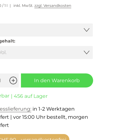
0
/ 1 l
inkl. MwSt.
zzgl. Versandkosten
gehalt:
In den Warenkorb
rbar
| 456 auf Lager
esslieferung:
in 1-2 Werktagen
fert | vor 15:00 Uhr bestellt, morgen
fert
HF 90.– versandkostenfrei