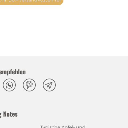
empfehlen
g Notes
Typische Apfel- und