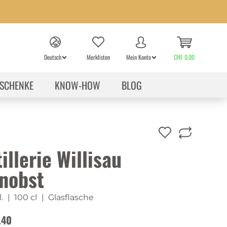
Deutsch
Merklisten
Mein Konto
CHF 0.00
SCHENKE
KNOW-HOW
BLOG
illerie Willisau
nobst
.
| 100 cl
| Glasflasche
.40