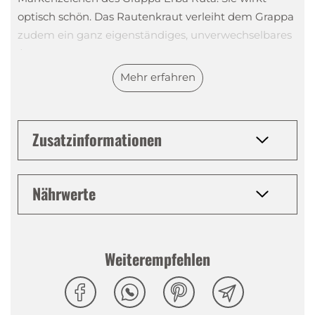
optisch schön. Das Rautenkraut verleiht dem Grappa
zudem ein ganz eigenständiges, unverwechselbares
Aroma.
Mehr erfahren
Unser Grappa Erba Ruta ist ein sehr traditioneller
Grappa, er schmeckt sehr ausgewogen und leicht.
Zusatzinformationen
Damit eignet er sich perfekt für einen Corretto
Grappa, wie ihn die Italiener lieben. Sie «korrigieren»
den Espresso mit einem Schuss Grappa – daher der
Nährwerte
Name Corretto. Man könnte auch sagen, der
Espresso erhält durch den Grappa ein willkommenes
Extra. Salute!
Weiterempfehlen
Tasting Notes