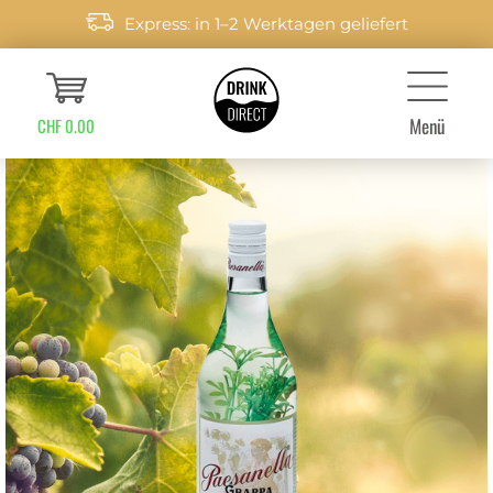
Express: in 1–2 Werktagen geliefert
Menü
CHF 0.00