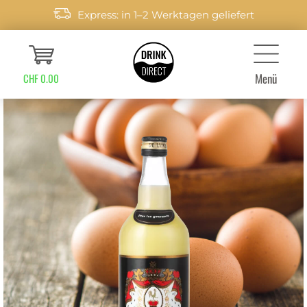
Express: in 1–2 Werktagen geliefert
Menü
CHF 0.00