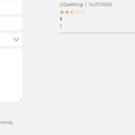
jJQaBOcg
|
14.07.2026
1
1
ntnis