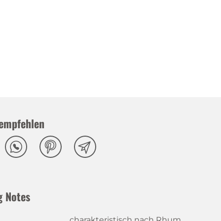
empfehlen
g Notes
charakteristisch nach Rhum