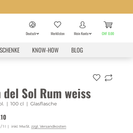
Deutsch
Merklisten
Mein Konto
CHF 0.00
SCHENKE
KNOW-HOW
BLOG
 del Sol Rum weiss
l.
| 100 cl
| Glasflasche
.10
/ 1 l
inkl. MwSt.
zzgl. Versandkosten