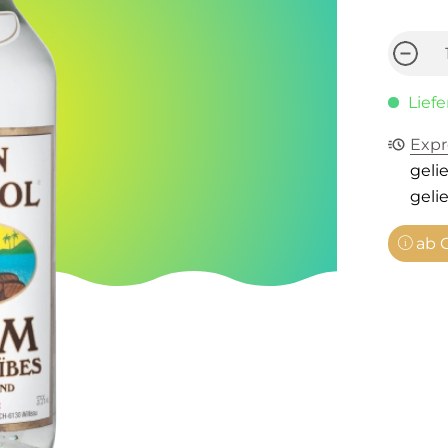
Liefe
Expr
gelie
gelie
ab C