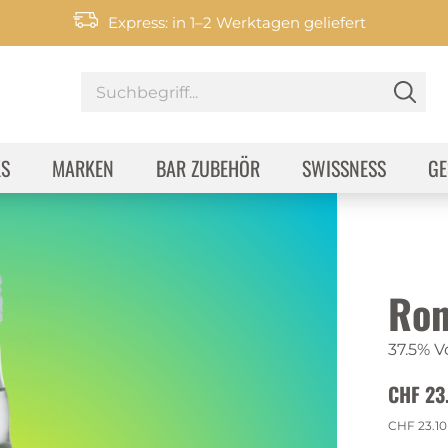
Express: in 1–2 Werktagen geliefert
KS
MARKEN
BAR ZUBEHÖR
SWISSNESS
GE
Ron
37.5% Vo
CHF 23
CHF 23.10