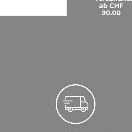
ab CHF
90.00