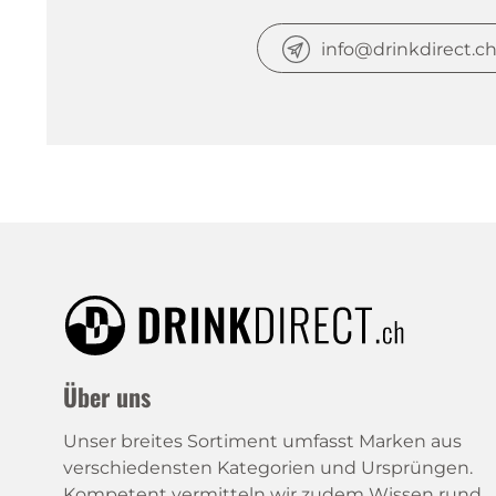
Unser breites Sortiment 
Marken aus verschiedens
info@drinkdirect.c
Kategorien und Ursprüng
Kompetent vermitteln w
Wissen rund um Spirituo
die Zubereitung.
Über uns
Unser breites Sortiment umfasst Marken aus
verschiedensten Kategorien und Ursprüngen.
Kompetent vermitteln wir zudem Wissen rund