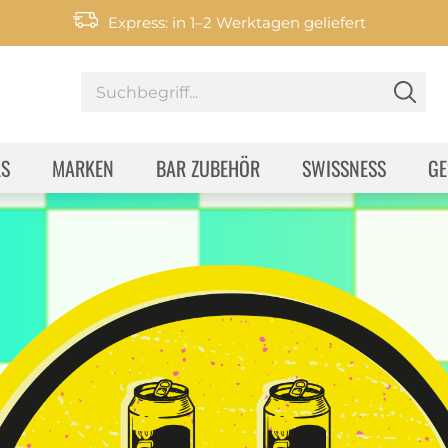
Express: in 1–2 Werktagen geliefert
KS
MARKEN
BAR ZUBEHÖR
SWISSNESS
GE