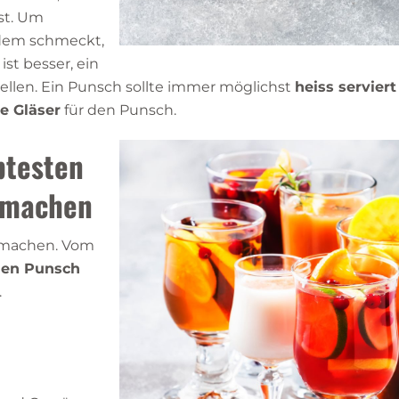
st. Um
edem schmeckt,
st besser, ein
ellen. Ein Punsch sollte immer möglichst
heiss serviert
e Gläser
für den Punsch.
btesten
rmachen
t machen. Vom
eien Punsch
.