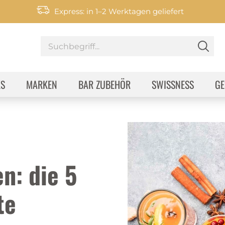
Express: in 1–2 Werktagen geliefert
KS
MARKEN
BAR ZUBEHÖR
SWISSNESS
GE
n: die 5
te