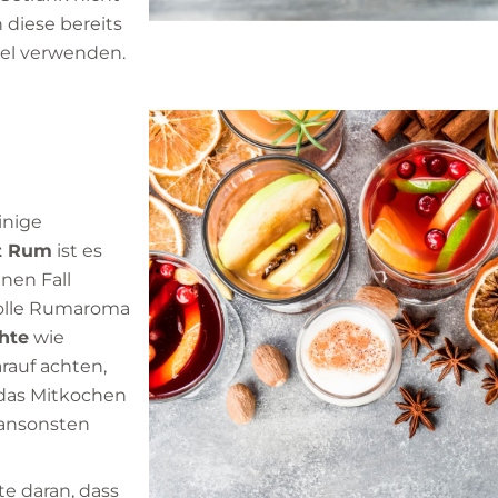
 diese bereits
ttel verwenden.
inige
t Rum
ist es
inen Fall
volle Rumaroma
chte
wie
rauf achten,
das Mitkochen
 ansonsten
e daran, dass