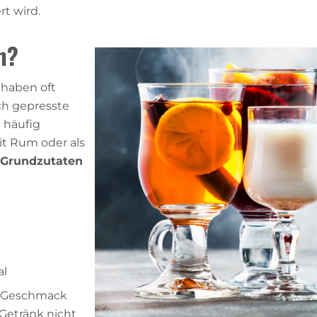
t wird.
h?
 haben oft
ch gepresste
 häufig
it Rum oder als
Grundzutaten
al
ch Geschmack
Getränk nicht