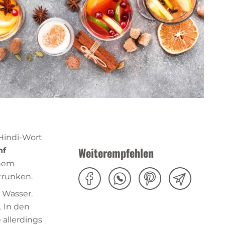
 Hindi-Wort
Weiterempfehlen
nf
inem
trunken.
n Wasser.
. In den
 allerdings