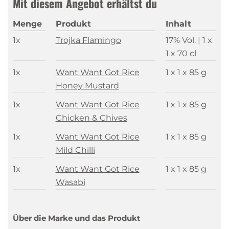
Mit diesem Angebot erhältst du
Menge
Produkt
Inhalt
1x
Trojka Flamingo
17% Vol. |
1 x
1 x 70 cl
1x
Want Want Got Rice
1 x 1 x 85 g
Honey Mustard
1x
Want Want Got Rice
1 x 1 x 85 g
Chicken & Chives
1x
Want Want Got Rice
1 x 1 x 85 g
Mild Chilli
1x
Want Want Got Rice
1 x 1 x 85 g
Wasabi
Über die Marke und das Produkt