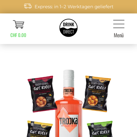
Express: in 1–2 Werktagen geliefert
Menü
CHF 0.00