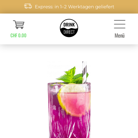
Express: in 1–2 Werktagen geliefert
Menü
CHF 0.00