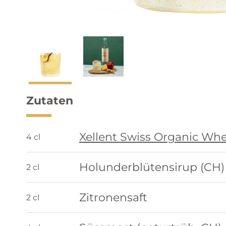
Zutaten
Xellent Swiss Organic Wh
4 cl
Holunderblütensirup (CH)
2 cl
Zitronensaft
2 cl