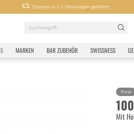
Express: in 1–2 Werktagen geliefert
KS
MARKEN
BAR ZUBEHÖR
SWISSNESS
GE
floral
100
Mit Ho