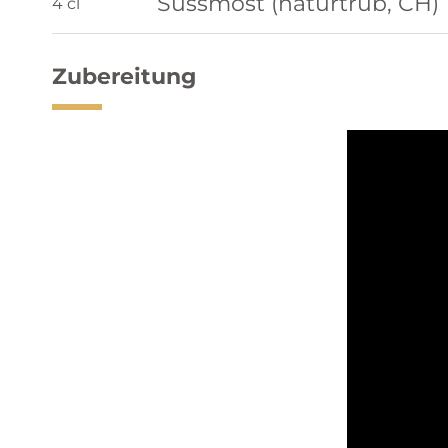
Süssmost (naturtrüb, CH)
4 cl
Zubereitung