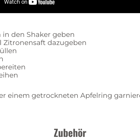
a in den Shaker geben
cl Zitronensaft dazugeben
üllen
en
bereiten
eihen
der einem getrockneten Apfelring garnie
Zubehör