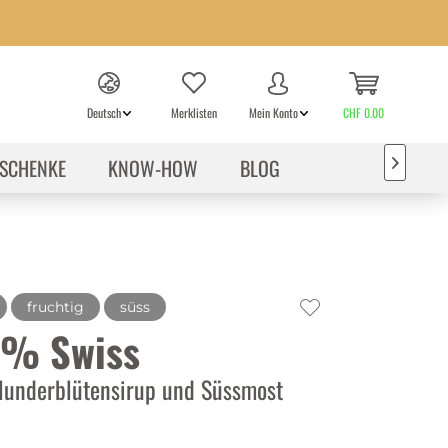
Deutsch
Merklisten
Mein Konto
CHF 0.00
SCHENKE
KNOW-HOW
BLOG

fruchtig
süss
% Swiss
lunderblütensirup und Süssmost