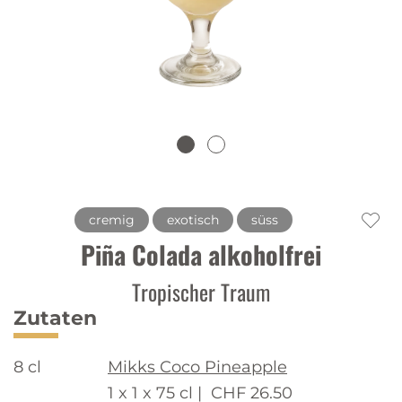
cremig
exotisch
süss
Piña Colada alkoholfrei
Tropischer Traum
Zutaten
8 cl
Mikks Coco Pineapple
1 x 1 x 75 cl |
CHF 26.50