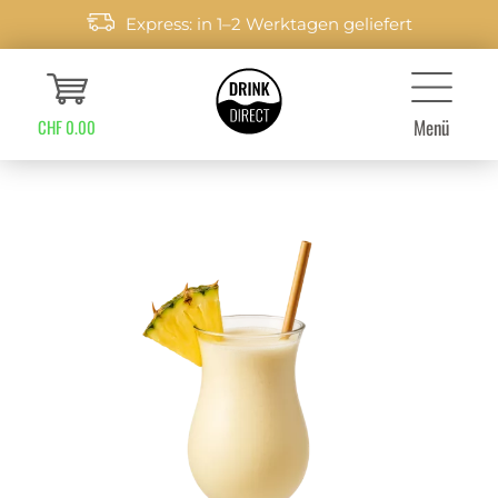
Express: in 1–2 Werktagen geliefert
Menü
CHF 0.00