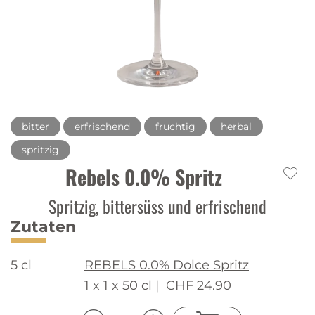
bitter
erfrischend
fruchtig
herbal
spritzig
Rebels 0.0% Spritz
Spritzig, bittersüss und erfrischend
Zutaten
5 cl
REBELS 0.0% Dolce Spritz
1 x 1 x 50 cl |
CHF 24.90