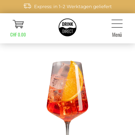
Express: in 1–2 Werktagen geliefert
Menü
CHF 0.00