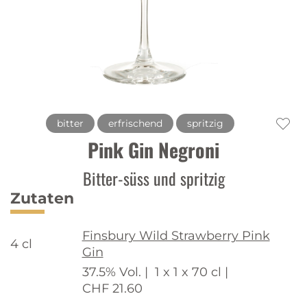
bitter
erfrischend
spritzig
Pink Gin Negroni
Bitter-süss und spritzig
Zutaten
Finsbury Wild Strawberry Pink
4 cl
Gin
37.5% Vol. |
1 x 1 x 70 cl |
CHF 21.60