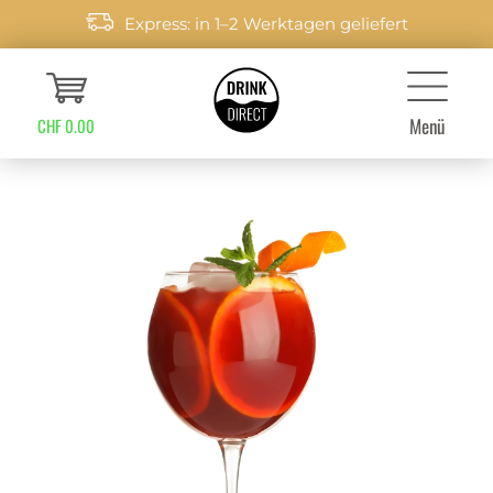
Express: in 1–2 Werktagen geliefert
Menü
CHF 0.00