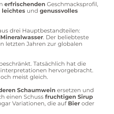
em
erfrischenden
Geschmacksprofil,
n
leichtes
und
genussvolles
 aus drei Hauptbestandteilen:
r
Mineralwasser
. Der beliebteste
den letzten Jahren zur globalen
 beschränkt. Tatsächlich hat die
euinterpretationen hervorgebracht.
doch meist gleich.
deren Schaumwein
ersetzen und
ch einen Schuss
fruchtigen
Sirup
ogar Variationen, die auf
Bier
oder