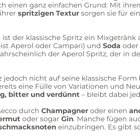
uch einen ganz einfachen Grund: Mit ihr
ihrer
spritzigen
Textur
sorgen sie für ei
ist der klassische Spritz ein Mixgetränk
ist Aperol oder Campari) und
Soda
ode
 wahrscheinlich der Aperol Spritz, der in 
itz jedoch nicht auf seine klassische Form
bereits eine Fülle von Variationen und N
ig, bitter und verdünnt
– bleibt dabei je
secco durch
Champagner
oder einen
an
ermut
oder sogar
Gin
. Manche fügen au
schmacksnoten
einzubringen. Es gibt s