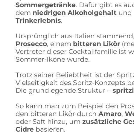
Sommergetränke
. Dafür gibt es a
dem
niedrigen Alkoholgehalt
und 
Trinkerlebnis
.
Ursprünglich aus Italien stammend, 
Prosecco
, einem
bitteren Likör
(me
Vertreter dieser Cocktailfamilie ist
Sommer-Ikone wurde.
Trotz seiner Beliebtheit ist der Spr
Vielseitigkeit des Spritz-Konzepts 
Die grundlegende Struktur –
spritz
So kann man zum Beispiel den Pro
den bitteren Likör durch
Amaro
,
W
oder Saft hinzu, um
zusätzliche
Ge
Cidre
basieren.