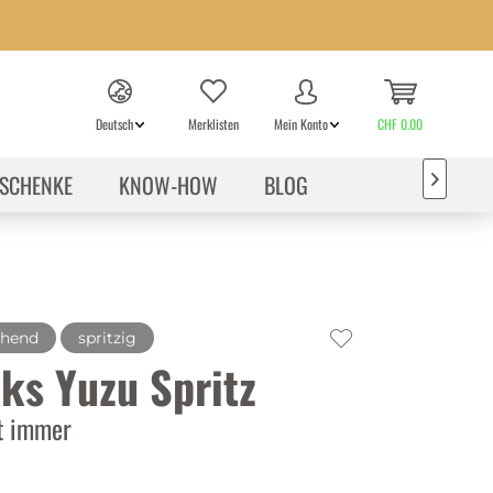
Deutsch
Merklisten
Mein Konto
CHF 0.00
SCHENKE
KNOW-HOW
BLOG

chend
spritzig
ks Yuzu Spritz
t immer