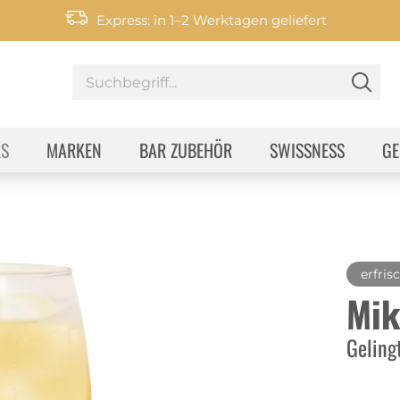
Express: in 1–2 Werktagen geliefert
KS
MARKEN
BAR ZUBEHÖR
SWISSNESS
GE
erfris
Mik
Geling