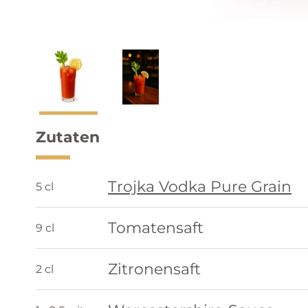
Zutaten
Trojka Vodka Pure Grain
5 cl
Tomatensaft
9 cl
Zitronensaft
2 cl