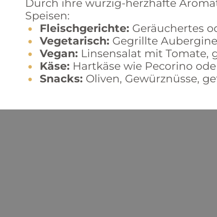
Durch ihre würzig-herzhafte Aromati
Speisen:
Fleischgerichte:
Geräuchertes ode
Vegetarisch:
Gegrillte Aubergine
Vegan:
Linsensalat mit Tomate, 
Käse:
Hartkäse wie Pecorino ode
Snacks:
Oliven, Gewürznüsse, ge