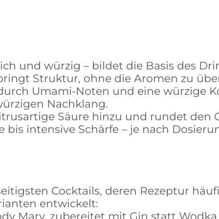
lich und würzig – bildet die Basis des Dri
ringt Struktur, ohne die Aromen zu übe
e durch Umami-Noten und eine würzige K
würzigen Nachklang.
 zitrusartige Säure hinzu und rundet den
e bis intensive Schärfe – je nach Dosieru
eitigsten Cocktails, deren Rezeptur häufi
ianten entwickelt:
dy Mary, zubereitet mit Gin statt Wodka 