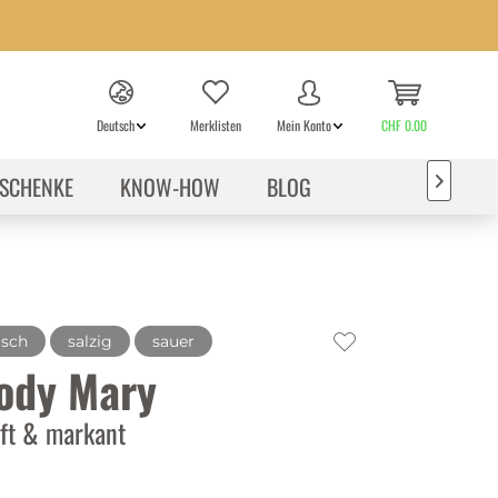
Deutsch
Merklisten
Mein Konto
CHF 0.00
SCHENKE
KNOW-HOW
BLOG

isch
salzig
sauer
ody Mary
ft & markant