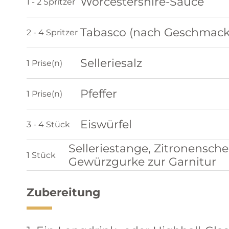
Worcestershire-Sauce
1 - 2 Spritzer
Tabasco (nach Geschmack
2 - 4 Spritzer
Selleriesalz
1 Prise(n)
Pfeffer
1 Prise(n)
Eiswürfel
3 - 4 Stück
Selleriestange, Zitronensche
1 Stück
Gewürzgurke zur Garnitur
Zubereitung