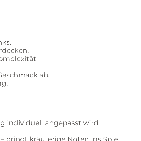
nks.
rdecken.
omplexität.
 Geschmack ab.
ng.
g individuell angepasst wird.
– bringt kräuterige Noten ins Spiel.