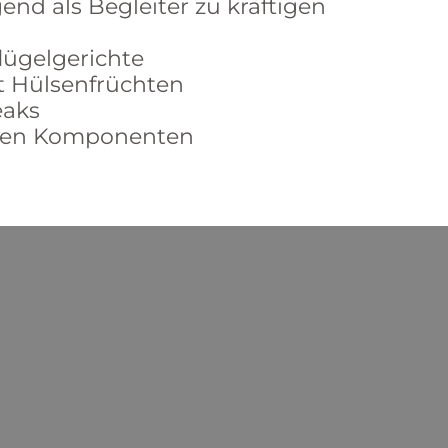
nd als Begleiter zu kräftigen
lügelgerichte
it Hülsenfrüchten
eaks
zigen Komponenten