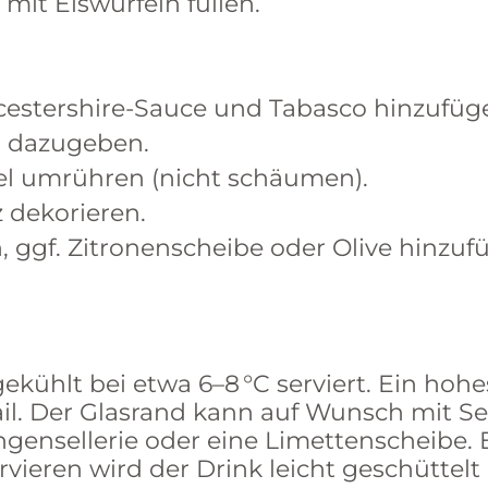
 mit Eiswürfeln füllen.
rcestershire-Sauce und Tabasco hinzufüg
er dazugeben.
ffel umrühren (nicht schäumen).
lz dekorieren.
n, ggf. Zitronenscheibe oder Olive hinzu
ekühlt bei etwa 6–8 °C serviert. Ein hoh
il. Der Glasrand kann auf Wunsch mit Sel
ngensellerie oder eine Limettenscheibe. 
ieren wird der Drink leicht geschüttel