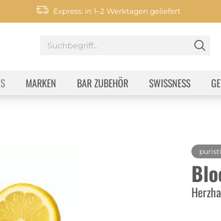
Express: in 1–2 Werktagen geliefert
KS
MARKEN
BAR ZUBEHÖR
SWISSNESS
GE
purist
Blo
Herzha