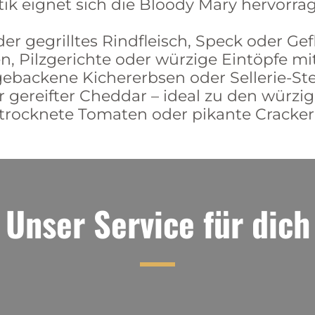
k eignet sich die Bloody Mary hervorrage
r gegrilltes Rindfleisch, Speck oder Gef
n, Pilzgerichte oder würzige Eintöpfe m
gebackene Kichererbsen oder Sellerie-St
r gereifter Cheddar – ideal zu den wür
trocknete Tomaten oder pikante Cracker
Unser Service für dich