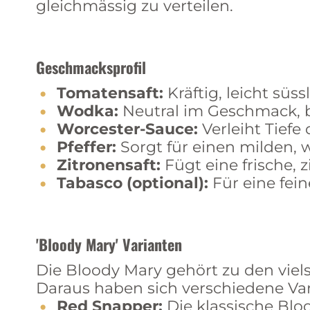
gleichmässig zu verteilen.
Geschmacksprofil
Tomatensaft:
Kräftig, leicht süss
Wodka:
Neutral im Geschmack, b
Worcester-Sauce:
Verleiht Tief
Pfeffer:
Sorgt für einen milden, 
Zitronensaft:
Fügt eine frische,
Tabasco (optional):
Für eine fein
'Bloody Mary' Varianten
Die Bloody Mary gehört zu den viels
Daraus haben sich verschiedene Var
Red Snapper:
Die klassische Bloo