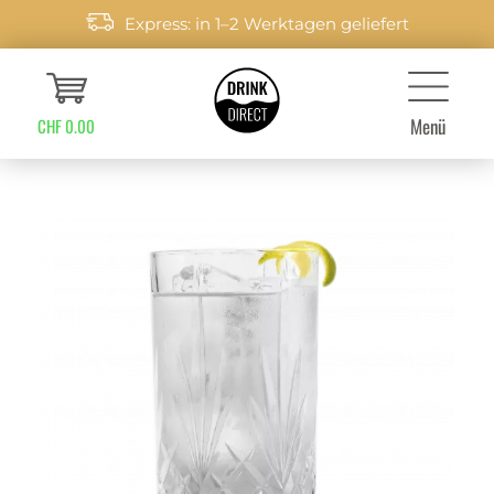
Express: in 1–2 Werktagen geliefert
Menü
CHF 0.00