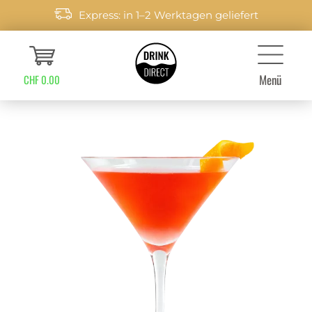
Express: in 1–2 Werktagen geliefert
Menü
CHF 0.00