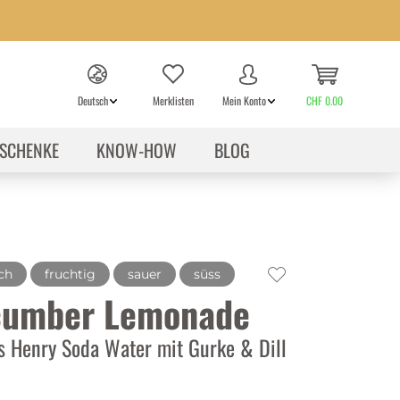
Deutsch
Merklisten
Mein Konto
CHF 0.00
SCHENKE
KNOW-HOW
BLOG
ch
fruchtig
sauer
süss
umber Lemonade
 Henry Soda Water mit Gurke & Dill