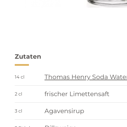
Zutaten
Thomas Henry Soda Wate
14 cl
frischer Limettensaft
2 cl
Agavensirup
3 cl