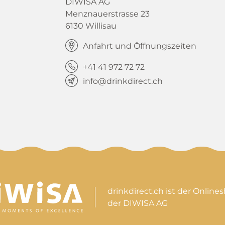
DIWISA AG
Menznauerstrasse 23
6130 Willisau
Anfahrt und Öffnungszeiten
+41 41 972 72 72
info@drinkdirect.ch
drinkdirect.ch ist der Online
der DIWISA AG