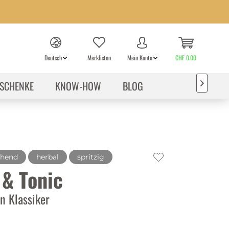
Deutsch
Merklisten
Mein Konto
CHF 0.00
SCHENKE
KNOW-HOW
BLOG

chend
herbal
spritzig
 & Tonic
n Klassiker