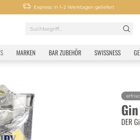
Express: in 1–2 Werktagen geliefert
KS
MARKEN
BAR ZUBEHÖR
SWISSNESS
GE
erfris
Gin
DER Gi