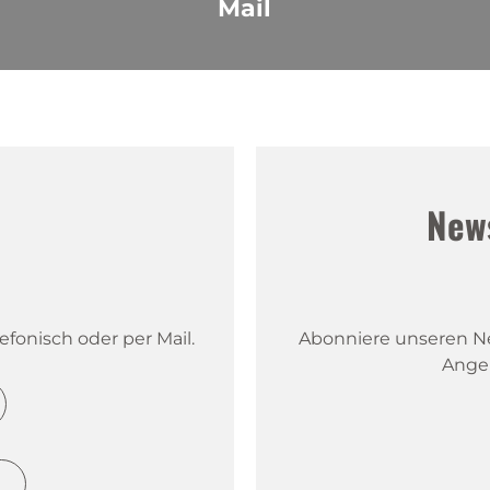
Mail
!
New
fonisch oder per Mail.
Abonniere unseren New
Ange
h