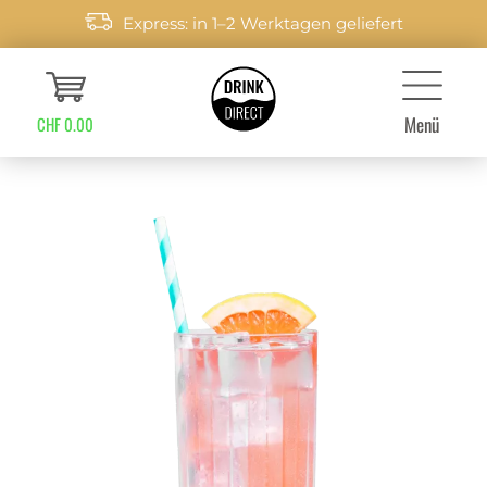
Express: in 1–2 Werktagen geliefert
Menü
CHF 0.00