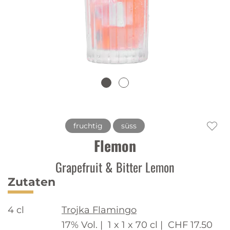
fruchtig
süss
Flemon
Grapefruit & Bitter Lemon
Zutaten
4 cl
Trojka Flamingo
17% Vol. |
1 x 1 x 70 cl |
CHF 17.50