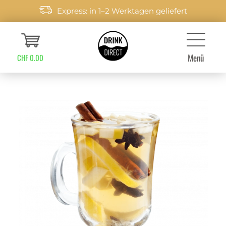
Express: in 1–2 Werktagen geliefert
Menü
CHF 0.00