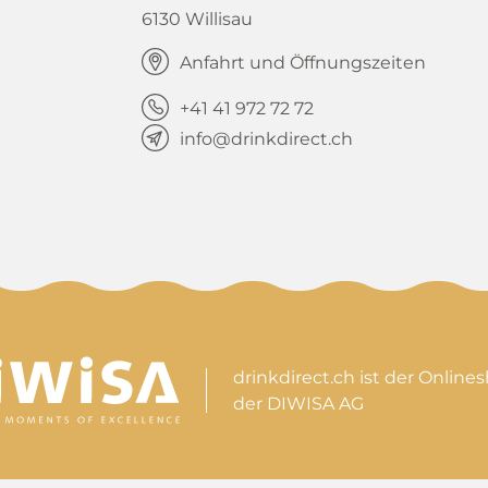
6130 Willisau
Anfahrt und Öffnungszeiten
+41 41 972 72 72
info@drinkdirect.ch
drinkdirect.ch ist der Online
der DIWISA AG