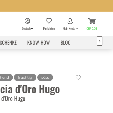
Deutsch
Merklisten
Mein Konto
CHF 0.00
SCHENKE
KNOW-HOW
BLOG

chend
fruchtig
süss
cia d'Oro Hugo
 d'Oro Hugo