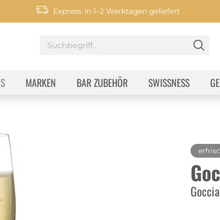
Express: in 1–2 Werktagen geliefert
KS
MARKEN
BAR ZUBEHÖR
SWISSNESS
GE
erfris
Goc
Goccia