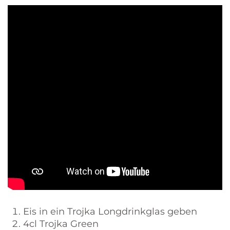
Eis in ein Trojka Longdrinkglas geben
4cl Trojka Green