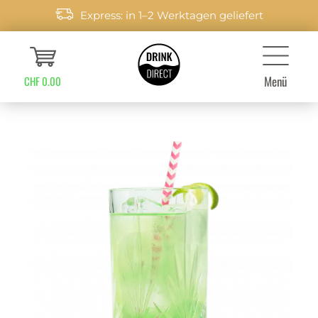
Express: in 1–2 Werktagen geliefert
Menü
CHF 0.00