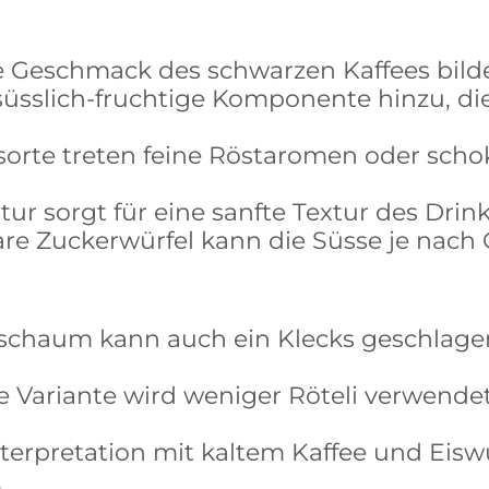
ere Geschmack des schwarzen Kaffees bild
 süsslich-fruchtige Komponente hinzu, d
sorte treten feine Röstaromen oder scho
ur sorgt für eine sanfte Textur des Drin
bare Zuckerwürfel kann die Süsse je na
hschaum kann auch ein Klecks geschlag
re Variante wird weniger Röteli verwende
erpretation mit kaltem Kaffee und Eiswü
.