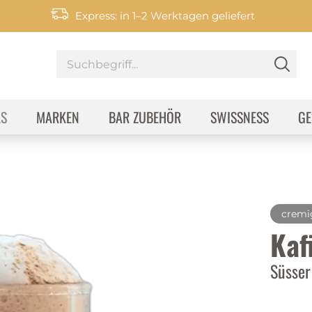
Express: in 1–2 Werktagen geliefert
KS
MARKEN
BAR ZUBEHÖR
SWISSNESS
GE
cremi
Kaf
Süsser