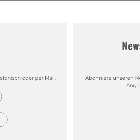
!
New
fonisch oder per Mail.
Abonniere unseren New
Ange
h