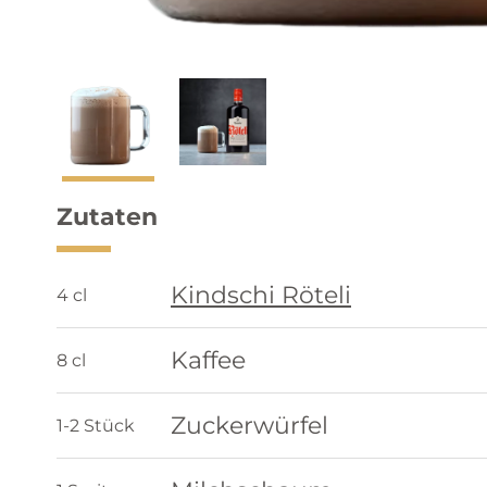
Zutaten
Kindschi Röteli
4 cl
Kaffee
8 cl
Zuckerwürfel
1-2 Stück