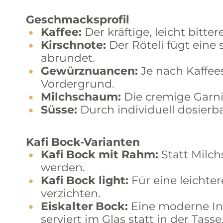
Geschmacksprofil
Kaffee:
Der kräftige, leicht bitt
Kirschnote:
Der Röteli fügt eine
abrundet.
Gewürznuancen:
Je nach Kaffee
Vordergrund.
Milchschaum:
Die cremige Garnit
Süsse:
Durch individuell dosier
Kafi Bock-Varianten
Kafi Bock mit Rahm:
Statt Milc
werden.
Kafi Bock light:
Für eine leichte
verzichten.
Eiskalter Bock:
Eine moderne Int
serviert im Glas statt in der Tasse