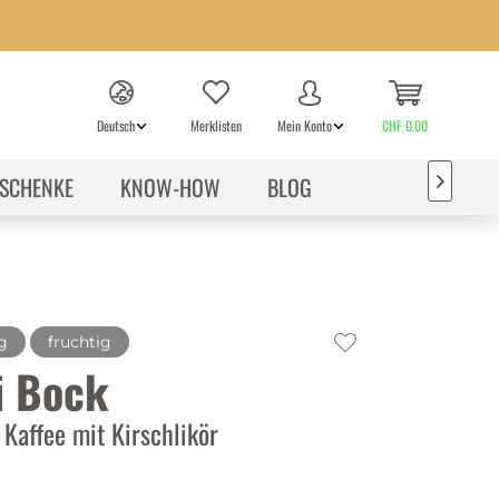
Deutsch
Merklisten
Mein Konto
CHF 0.00
SCHENKE
KNOW-HOW
BLOG

g
fruchtig
i Bock
 Kaffee mit Kirschlikör