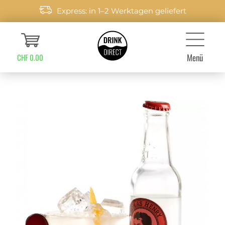
Express: in 1–2 Werktagen geliefert
Menü
CHF 0.00