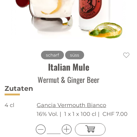
scharf
süss
Italian Mule
Wermut & Ginger Beer
Zutaten
4 cl
Gancia Vermouth Bianco
16% Vol. |
1 x 1 x 100 cl |
CHF 7.00