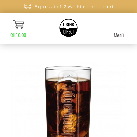
Express: in 1–2 Werktagen geliefert
Menü
CHF 0.00