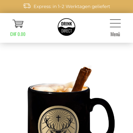
Express: in 1–2 Werktagen geliefert
Menü
CHF 0.00