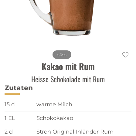
süss
Kakao mit Rum
Heisse Schokolade mit Rum
Zutaten
15 cl
warme Milch
1 EL
Schokokakao
2 cl
Stroh Original Inländer Rum