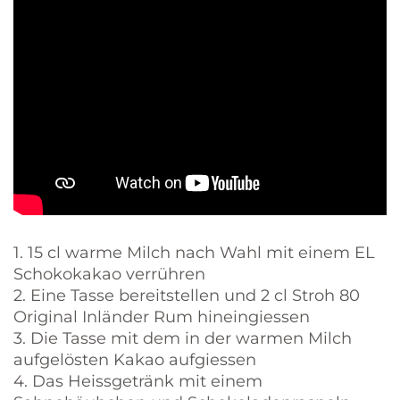
1. 15 cl warme Milch nach Wahl mit einem EL
Schokokakao verrühren
2. Eine Tasse bereitstellen und 2 cl Stroh 80
Original Inländer Rum hineingiessen
3. Die Tasse mit dem in der warmen Milch
aufgelösten Kakao aufgiessen
4. Das Heissgetränk mit einem