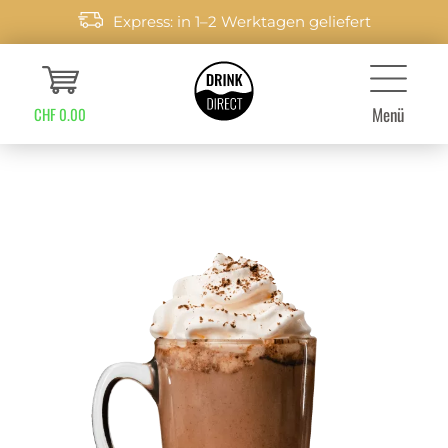
Express: in 1–2 Werktagen geliefert
Menü
CHF 0.00